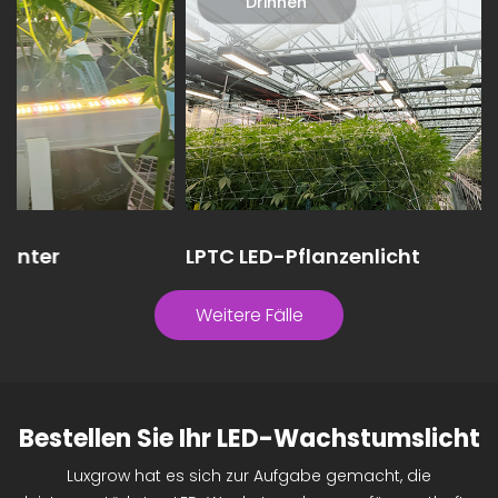
Drinnen
Dr
LPTC LED-Pflanzenlicht
Gewäch
Portuga
Weitere Fälle
Bestellen Sie Ihr LED-Wachstumslicht
Luxgrow hat es sich zur Aufgabe gemacht, die