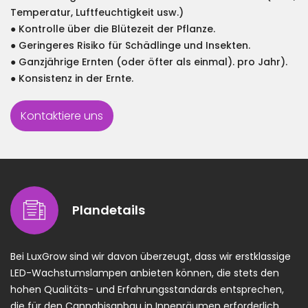
Temperatur, Luftfeuchtigkeit usw.)
● Kontrolle über die Blütezeit der Pflanze.
● Geringeres Risiko für Schädlinge und Insekten.
● Ganzjährige Ernten (oder öfter als einmal). pro Jahr).
● Konsistenz in der Ernte.
Kontaktiere uns
Plandetails
Bei LuxGrow sind wir davon überzeugt, dass wir erstklassige
LED-Wachstumslampen anbieten können, die stets den
hohen Qualitäts- und Erfahrungsstandards entsprechen,
die für den Cannabisanbau in Innenräumen erforderlich