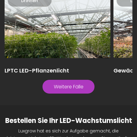
Drinnen
Dr
LPTC LED-Pflanzenlicht
Gewäch
Portuga
Weitere Fälle
Bestellen Sie Ihr LED-Wachstumslicht
Luxgrow hat es sich zur Aufgabe gemacht, die